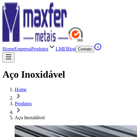
Home
Empresa
Produtos
LME
Blog
Contato
Aço Inoxidável
Home
Produtos
Aço Inoxidável