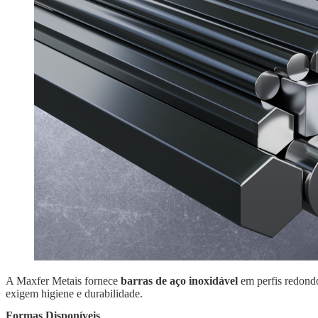
A Maxfer Metais fornece
barras de aço inoxidável
em perfis redondo
exigem higiene e durabilidade.
Formas Disponíveis